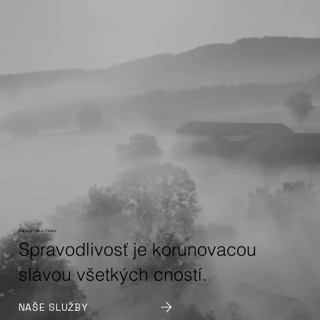
Marcus Tullius Cicero
Spravodlivosť je korunovacou
slávou všetkých cností.
NAŠE SLUŽBY