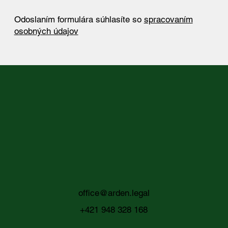
Odoslaním formulára súhlasíte so
spracovaním
osobných údajov
office@arden.legal
+421 948 328 168