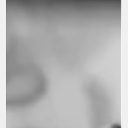
cieľom bolo priblížiť študentom základné právne aspekty
podnikania a každodenného fungovania obchodných
spoločností. V ú