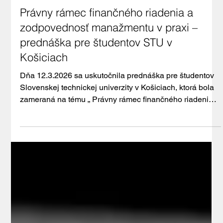
Mar 19
3 min read
Právny rámec finančného riadenia a
zodpovednosť manažmentu v praxi –
prednáška pre študentov STU v
Košiciach
Dňa 12.3.2026 sa uskutočnila prednáška pre študentov
Slovenskej technickej univerzity v Košiciach, ktorá bola
zameraná na tému „ Právny rámec finančného riadenia
spoločností a fungovanie ich orgánov v praxi “.
Prednášku v mene Slovenskej asociácie finančníkov
viedla advokátska koncipientka Karin Drevenáková z
advokátskej kancelárie ARDEN LEGAL & TAX, pričom