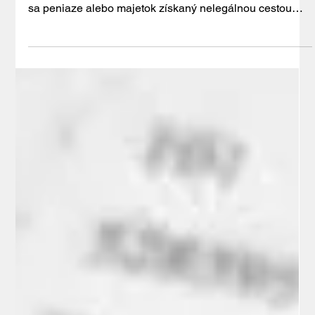
Mar 19
9 min read
Legalizácia výnosov z trestnej činnosti a
jej charakteristické črty
Legalizácia výnosov z trestnej činnosti, v bežnej reči
známa ako pranie špinavých peňazí, je proces, ktorým
sa peniaze alebo majetok získaný nelegálnou cestou
premieňajú na zdanlivo legálne prostriedky. Páchateľ
totiž nemôže s nelegálne nadobudnutým majetkom voľne
nakladať, investovať ho, či inak využívať bez toho, aby
vzbudil pozornosť. Pranie špinavých peňazí mu
umožňuje tieto prostriedky „začleniť" do bežného
ekonomického života. Najčastejším zdrojom špinavých
peňazí je ko