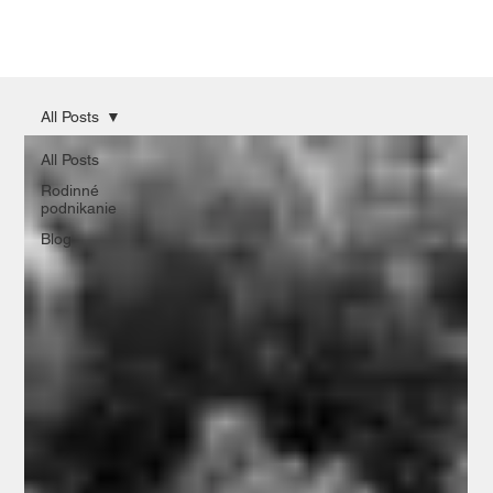
All Posts
All Posts
Rodinné
podnikanie
Blog