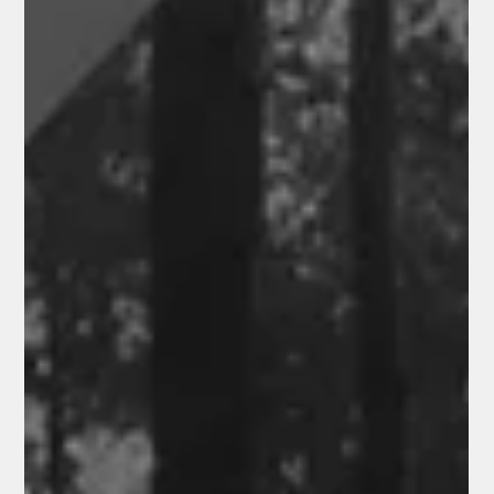
na tému „Druhá generácia prevzala rodinný biznis“ sa
uskutoční 16. – 17. apríla 2026. Ťažiskom programu
budú diskusie s členmi druhej generácie rodinných firiem
o ich skúsenostiach s procesom nástupníctva a reálnym
preberaním zodpovednosti za rodinné podni