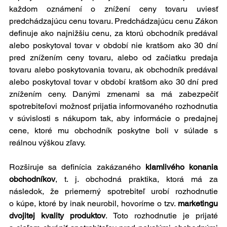
každom oznámení o znížení ceny tovaru uviesť 
predchádzajúcu cenu tovaru. Predchádzajúcu cenu Zákon 
definuje ako najnižšiu cenu, za ktorú obchodník predával 
alebo poskytoval tovar v období nie kratšom ako 30 dní 
pred znížením ceny tovaru, alebo od začiatku predaja 
tovaru alebo poskytovania tovaru, ak obchodník predával 
alebo poskytoval tovar v období kratšom ako 30 dní pred 
znížením ceny. Danými zmenami sa má zabezpečiť 
spotrebiteľovi možnosť prijatia informovaného rozhodnutia 
v súvislosti s nákupom tak, aby informácie o predajnej 
cene, ktoré mu obchodník poskytne boli v súlade s 
reálnou výškou zľavy.
Rozširuje sa definícia zakázaného 
klamlivého konania 
obchodníkov
, t. j. obchodná praktika, ktorá má za 
následok, že priemerný spotrebiteľ urobí rozhodnutie 
o kúpe, ktoré by inak neurobil, hovoríme o tzv. 
marketingu 
dvojitej kvality produktov
. Toto rozhodnutie je prijaté 