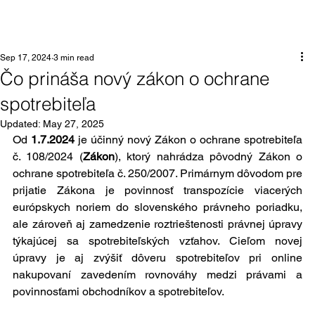
Sep 17, 2024
3 min read
Čo prináša nový zákon o ochrane
spotrebiteľa
Updated:
May 27, 2025
Od 
1.7.2024
 je účinný n
ový 
Zákon o ochrane spotrebiteľa 
č. 108/2024
 (
Zákon
), ktorý nahrádza pôvodný Zákon o 
ochrane spotrebiteľa č. 250/2007. Primárnym dôvodom pre 
prijatie Zákona je povinnosť transpozície viacerých 
európskych norie
m do slovenského právneho poriadku, 
ale zároveň aj zamedzenie roztrieštenosti právnej úpravy 
týkajúcej sa spotrebiteľských vzťahov. Cieľom novej 
úpravy je aj zvýšiť dôveru spotrebiteľov pri online 
nakupovaní zavedením rovnováhy medzi právami a 
povinnosťami obchodníkov a spotrebiteľov.