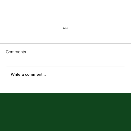
Comments
Write a comment...
Rovnaké odmeňovanie v praxi: metodika
hodnotenia pracovných miest ako nový
praktický štandard pre zamestnávateľov