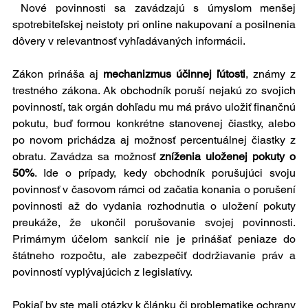
 Nové povinnosti sa zavádzajú s úmyslom menšej 
spotrebiteľskej neistoty pri online nakupovaní a posilnenia 
dôvery v relevantnosť vyhľadávaných informácii.  
Zákon prináša aj 
mechanizmus účinnej ľútosti
, známy z 
trestného zákona. Ak obchodník poruší nejakú zo svojich 
povinností, tak orgán dohľadu mu má právo uložiť finančnú 
pokutu, buď formou konkrétne stanovenej čiastky, alebo 
po novom prichádza aj možnosť percentuálnej čiastky z 
obratu. Zavádza sa možnosť 
zníženia uloženej pokuty o 
50%
. Ide o prípady, kedy obchodník porušujúci svoju 
povinnosť v časovom rámci od začatia konania o porušení 
povinnosti až do vydania rozhodnutia o uložení pokuty 
preukáže, že ukončil porušovanie svojej povinnosti. 
Primárnym účelom sankcií nie je prinášať peniaze do 
štátneho rozpočtu, ale zabezpečiť dodržiavanie práv a 
povinností vyplývajúcich z legislatívy.
Pokiaľ by ste mali otázky k článku či problematike ochrany 