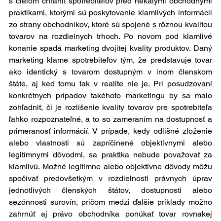
s cieľom chrániť spotrebiteľov pred nekalými obchodnými 
praktikami, ktorými sú poskytovanie klamlivých informácii 
zo strany obchodníkov, ktoré sú spojené s rôznou kvalitou 
tovarov na rozdielnych trhoch. Po novom pod klamlivé 
konanie spadá marketing dvojitej kvality produktov. Daný 
marketing 
klame spotrebiteľov tým, že predstavuje tovar 
ako identický s tovarom dostupným v inom členskom 
štáte, aj keď tomu tak v realite nie je. Pri posudzovaní 
konkrétnych prípadov takéhoto marketingu by sa malo 
zohľadniť, či je rozlíšenie kvality tovarov pre spotrebiteľa 
ľahko rozpoznateľné, a to so zameraním na dostupnosť a 
primeranosť informácií. V prípade, kedy odlišné zloženie 
alebo vlastnosti sú zapríčinené objektívnymi alebo 
legitímnymi dôvodmi, sa praktika nebude považovať za 
klamlivú. Možné legitímne alebo objektívne dôvody môžu 
spočívať predovšetkým v rozdielnosti právnych úprav 
jednotlivých členských štátov, dostupnosti alebo 
sezónnosti surovín, pričom medzi ďalšie príklady možno 
zahrnúť aj právo obchodníka ponúkať tovar rovnakej 