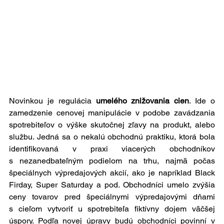
Novinkou je regulácia 
umelého znižovania cien
. Ide o 
zamedzenie cenovej manipulácie v podobe zavádzania 
spotrebiteľov o výške skutočnej zľavy na produkt, alebo 
službu. Jedná sa o nekalú obchodnú praktiku, ktorá bola 
identifikovaná v praxi viacerých obchodníkov 
s nezanedbateľným podielom na trhu, najmä počas 
špeciálnych výpredajových akcií, ako je napríklad Black 
Firday, Super Saturday a pod. Obchodníci umelo zvýšia 
ceny tovarov pred špeciálnymi výpredajovými dňami 
s cieľom vytvoriť u spotrebiteľa fiktívny dojem väčšej 
úspory. Podľa novej úpravy budú obchodníci povinní v 