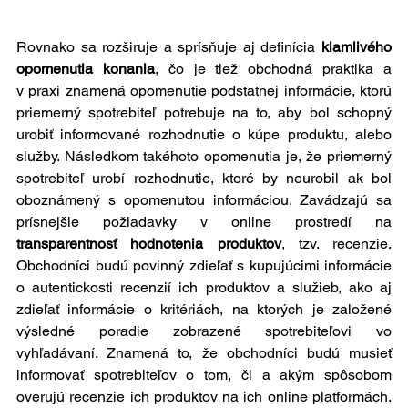
Rovnako sa rozširuje a sprísňuje aj definícia 
klamlivého 
opomenutia konania
, čo je tiež obchodná praktika a 
v praxi znamená opomenutie podstatnej informácie, ktorú 
priemerný spotrebiteľ potrebuje na to, aby bol schopný 
urobiť informované rozhodnutie o kúpe produktu, alebo 
služby. Následkom takéhoto opomenutia je, že priemerný 
spotrebiteľ urobí rozhodnutie, ktoré by neurobil ak bol 
oboznámený s opomenutou informáciou. Zavádzajú sa 
prísnejšie požiadavky v online prostredí na 
transparentnosť hodnotenia produktov
, tzv. recenzie. 
Obchodníci budú povinný zdieľať s kupujúcimi informácie 
o autentickosti recenzií ich produktov a služieb, ako aj 
zdieľať informácie o kritériách, na ktorých je založené 
výsledné poradie zobrazené spotrebiteľovi vo 
vyhľadávaní. Znamená to, že obchodníci budú musieť 
informovať spotrebiteľov o tom, či a akým spôsobom 
overujú recenzie ich produktov na ich online platformách. 