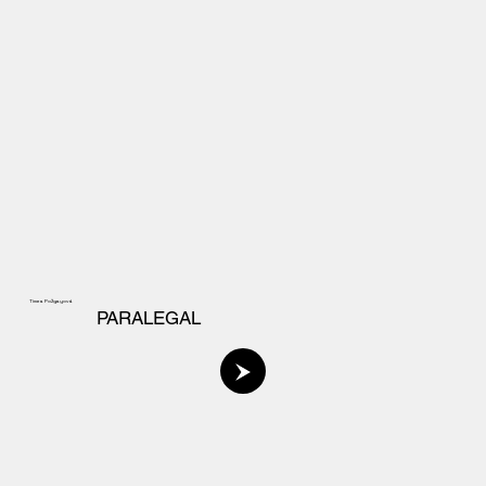
Timea Požgayová
PARALEGAL