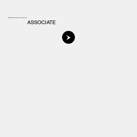
Monika Sofiya Soročinová
ASSOCIATE