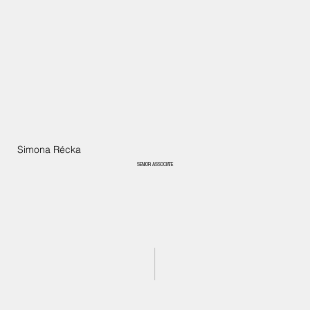
Simona Récka
SENIOR ASSOCIATE