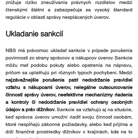
znižuje riziko zneužívania právnych rozdielov medzi 
členskými štátmi a zabezpečuje sa vysoký štandard 
regulácie v oblasti správy nesplácaných úverov.
Ukladanie sankcií
NBS má právomoc ukladať sankcie v prípade porušenia 
povinností zo strany správcov a nákupcov úverov. Sankcie 
môžu mať podobu pokuty alebo opatrenia na nápravu, 
pričom sa uplatňujú pri rôznych typoch pochybení. Medzi 
najzávažnejšie porušenia patrí nedodržanie pravidiel 
vzťahu s nákupcami úverov, nelegálne outsourcovanie 
činností správy úverov, neefektívne mechanizmy riadenia 
a kontroly či nedodržanie pravidiel ochrany osobných 
údajov a práv dlžníkov
. Sankcie sa vzťahujú aj na situácie, 
keď správca úverov umožní riadiť svoju činnosť osobám, 
ktoré nespĺňajú zákonné požiadavky, alebo keď prijíma a 
drží finančné prostriedky dlžníkov v krajinách, kde na to 