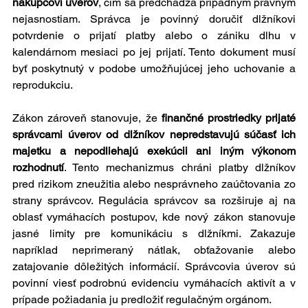
nákupcovi úverov
, čím sa predchádza prípadným právnym 
nejasnostiam. Správca je povinný doručiť dlžníkovi 
potvrdenie o prijatí platby alebo o zániku dlhu v 
kalendárnom mesiaci po jej prijatí. Tento dokument musí 
byť poskytnutý v podobe umožňujúcej jeho uchovanie a 
reprodukciu.
Zákon zároveň stanovuje, že 
finančné prostriedky prijaté 
správcami úverov od dlžníkov nepredstavujú súčasť ich 
majetku a nepodliehajú exekúcii ani iným výkonom 
rozhodnutí
. Tento mechanizmus chráni platby dlžníkov 
pred rizikom zneužitia alebo nesprávneho zaúčtovania zo 
strany správcov. Regulácia správcov sa rozširuje aj na 
oblasť vymáhacích postupov, kde nový zákon stanovuje 
jasné limity pre komunikáciu s dlžníkmi. Zakazuje 
napríklad neprimeraný nátlak, obťažovanie alebo 
zatajovanie dôležitých informácií. Správcovia úverov sú 
povinní viesť podrobnú evidenciu vymáhacích aktivít a v 
prípade požiadania ju predložiť regulačným orgánom.