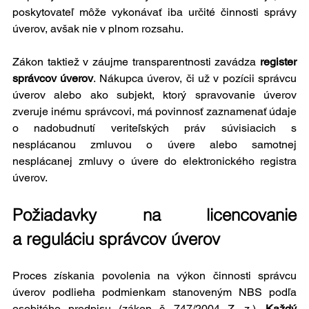
poskytovateľ môže vykonávať iba určité činnosti správy 
úverov, avšak nie v plnom rozsahu.
Zákon taktiež v záujme transparentnosti zavádza 
register 
správcov úverov
. Nákupca úverov, či už v pozícii správcu 
úverov alebo ako subjekt, ktorý spravovanie úverov 
zveruje inému správcovi, má povinnosť zaznamenať údaje 
o nadobudnutí veriteľských práv súvisiacich s 
nesplácanou zmluvou o úvere alebo samotnej 
nesplácanej zmluvy o úvere do elektronického registra 
úverov.
Požiadavky na licencovanie 
a reguláciu správcov úverov
Proces získania povolenia na výkon činnosti správcu 
úverov podlieha podmienkam stanoveným NBS podľa 
osobitého predpisu (zákon č. 747/2004 Z. z.). 
Každý 