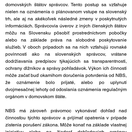
domovských štátov správcov. Tento postup sa vzťahuje 
nielen na oznámenia o plánovanom vstupe na slovenský 
trh, ale aj na akékoľvek následné zmeny v poskytnutých 
informáciách. Správcovia úverov z iných členských štátov 
môžu na Slovensku pôsobiť prostredníctvom pobočky 
alebo na základe práva na slobodné poskytovanie 
služieb. V oboch prípadoch sa na nich vzťahujú rovnaké 
povinnosti ako na slovenských správcov, vrátane 
dodržiavania predpisov týkajúcich sa transparentnosti, 
ochrany dlžníkov a správy pohľadávok. Výkon ich činnosti 
môže začať buď okamihom doručenia potvrdenia od NBS, 
že oznámenie bolo prijaté, alebo po uplynutí 
dvojmesačnej lehoty od odoslania oznámenia regulačným 
orgánom v domovskom štáte.
NBS má zároveň právomoc vykonávať dohľad nad 
činnosťou týchto správcov a prijímať opatrenia v prípade 
zistenia porušení zákona. Môže konať na základe vlastnej 
iniciatívy alebo na žiadosť dohľadových orgánov 