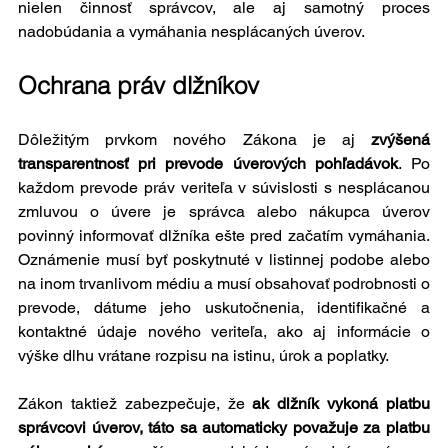
nielen činnosť správcov, ale aj samotný proces 
nadobúdania a vymáhania nesplácaných úverov.
Ochrana práv dlžníkov
Dôležitým prvkom nového Zákona je aj 
zvýšená 
transparentnosť pri prevode úverových pohľadávok
. Po 
každom prevode práv veriteľa v súvislosti s nesplácanou 
zmluvou o úvere je správca alebo nákupca úverov 
povinný informovať dlžníka ešte pred začatím vymáhania. 
Oznámenie musí byť poskytnuté v listinnej podobe alebo 
na inom trvanlivom médiu a musí obsahovať podrobnosti o 
prevode, dátume jeho uskutočnenia, identifikačné a 
kontaktné údaje nového veriteľa, ako aj informácie o 
výške dlhu vrátane rozpisu na istinu, úrok a poplatky.
Zákon taktiež zabezpečuje, že 
ak dlžník vykoná platbu 
správcovi úverov, táto sa automaticky považuje za platbu 