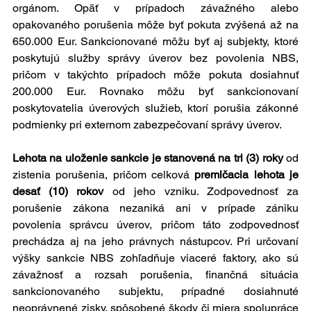
orgánom. Opäť v prípadoch závažného alebo 
opakovaného porušenia môže byť pokuta zvýšená až na 
650.000 Eur. Sankcionované môžu byť aj subjekty, ktoré 
poskytujú služby správy úverov bez povolenia NBS, 
pričom v takýchto prípadoch môže pokuta dosiahnuť 
200.000 Eur. Rovnako môžu byť sankcionovaní 
poskytovatelia úverových služieb, ktorí porušia zákonné 
podmienky pri externom zabezpečovaní správy úverov.
Lehota na uloženie sankcie je stanovená na tri (3) roky
 od 
zistenia porušenia, pričom celková 
premlčacia lehota je 
desať (10) rokov
 od jeho vzniku. Zodpovednosť za 
porušenie zákona nezaniká ani v prípade zániku 
povolenia správcu úverov, pričom táto zodpovednosť 
prechádza aj na jeho právnych nástupcov. Pri určovaní 
výšky sankcie NBS zohľadňuje viaceré faktory, ako sú 
závažnosť a rozsah porušenia, finančná situácia 
sankcionovaného subjektu, prípadné dosiahnuté 
neoprávnené zisky, spôsobené škody či miera spolupráce 