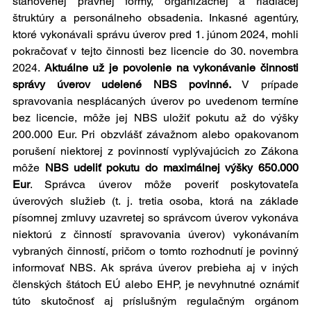
stanovenej právnej formy, organizačnej a riadiacej 
štruktúry a personálneho obsadenia. Inkasné agentúry, 
ktoré vykonávali správu úverov pred 1. júnom 2024, mohli 
pokračovať v tejto činnosti bez licencie do 30. novembra 
2024. 
Aktuálne už je povolenie na vykonávanie činnosti 
správy úverov udelené NBS povinné.
 V prípade 
spravovania nesplácaných úverov po uvedenom termíne 
bez licencie, môže jej NBS uložiť pokutu až do výšky 
200.000 Eur. Pri obzvlášť závažnom alebo opakovanom 
porušení niektorej z povinností vyplývajúcich zo Zákona 
môže 
NBS udeliť pokutu do maximálnej výšky 650.000 
Eur
. Správca úverov môže poveriť poskytovateľa 
úverových služieb (t. j. tretia osoba, ktorá na základe 
písomnej zmluvy uzavretej so správcom úverov vykonáva 
niektorú z činností spravovania úverov) vykonávaním 
vybraných činností, pričom o tomto rozhodnutí je povinný 
informovať NBS. Ak správa úverov prebieha aj v iných 
členských štátoch EÚ alebo EHP, je nevyhnutné oznámiť 
túto skutočnosť aj príslušným regulačným orgánom 