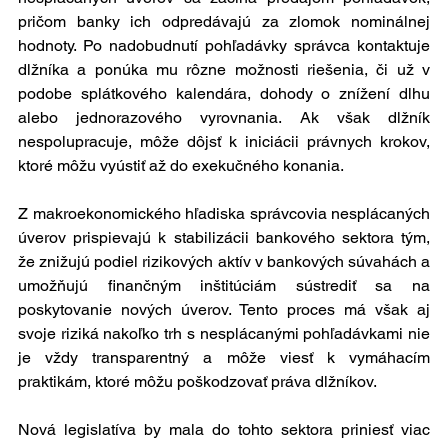
pričom banky ich odpredávajú za zlomok nominálnej 
hodnoty. Po nadobudnutí pohľadávky správca kontaktuje 
dlžníka a ponúka mu rôzne možnosti riešenia, či už v 
podobe splátkového kalendára, dohody o znížení dlhu 
alebo jednorazového vyrovnania. Ak však dlžník 
nespolupracuje, môže dôjsť k iniciácii právnych krokov, 
ktoré môžu vyústiť až do exekučného konania.
Z makroekonomického hľadiska správcovia nesplácaných 
úverov prispievajú k stabilizácii bankového sektora tým, 
že znižujú podiel rizikových aktív v bankových súvahách a 
umožňujú finančným inštitúciám sústrediť sa na 
poskytovanie nových úverov. Tento proces má však aj 
svoje riziká nakoľko trh s nesplácanými pohľadávkami nie 
je vždy transparentný a môže viesť k vymáhacím 
praktikám, ktoré môžu poškodzovať práva dlžníkov.
Nová legislatíva by mala do tohto sektora priniesť viac 