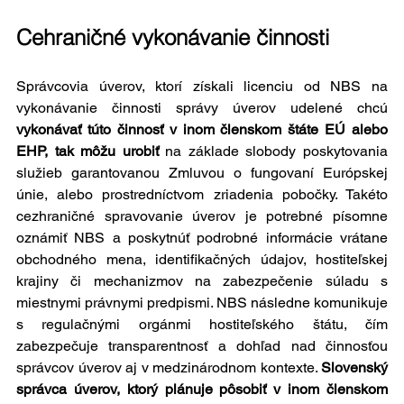
Cehraničné vykonávanie činnosti
Správcovia úverov, ktorí získali licenciu od NBS na 
vykonávanie činnosti správy úverov udelené chcú 
vykonávať túto činnosť v inom členskom štáte EÚ alebo 
EHP, tak môžu urobiť
 na základe slobody poskytovania 
služieb garantovanou Zmluvou o fungovaní Európskej 
únie, alebo prostredníctvom zriadenia pobočky. Takéto 
cezhraničné spravovanie úverov je potrebné písomne 
oznámiť NBS a poskytnúť podrobné informácie vrátane 
obchodného mena, identifikačných údajov, hostiteľskej 
krajiny či mechanizmov na zabezpečenie súladu s 
miestnymi právnymi predpismi. NBS následne komunikuje 
s regulačnými orgánmi hostiteľského štátu, čím 
zabezpečuje transparentnosť a dohľad nad činnosťou 
správcov úverov aj v medzinárodnom kontexte. 
Slovenský 
správca úverov, ktorý plánuje pôsobiť v inom členskom 