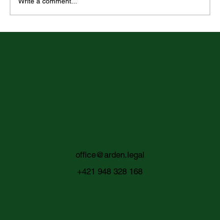
Write a comment...
Rovnaké odmeňovanie v praxi: metodika
hodnotenia pracovných miest ako nový
praktický štandard pre zamestnávateľov
office@arden.legal
+421 948 328 168