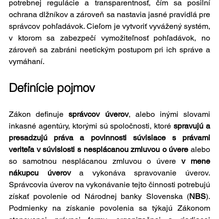
potrebnej regulácie a transparentnosť, čím sa posilní 
ochrana dlžníkov a zároveň sa nastavia jasné pravidlá pre 
správcov pohľadávok. Cieľom je vytvoriť vyvážený systém, 
v ktorom sa zabezpečí vymožiteľnosť pohľadávok, no 
zároveň sa zabráni neetickým postupom pri ich správe a 
vymáhaní.
Definície pojmov
Zákon definuje
 správcov úverov
, alebo inými slovami 
inkasné agentúry, ktorými sú spoločnosti, ktoré 
spravujú a 
presadzujú práva a povinnosti súvisiace s právami 
veriteľa v súvislosti s nesplácanou zmluvou o úvere
 alebo 
so samotnou nesplácanou zmluvou o úvere 
v mene 
nákupcu úverov
 a vykonáva spravovanie úverov. 
Správcovia úverov na vykonávanie tejto činnosti potrebujú 
získať povolenie od Národnej banky Slovenska (
NBS
). 
Podmienky na získanie povolenia sa týkajú Zákonom 