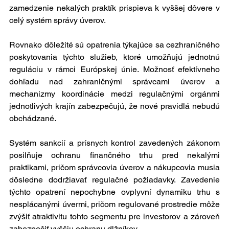
zamedzenie nekalých praktík prispieva k vyššej dôvere v 
celý systém správy úverov. 
Rovnako dôležité sú opatrenia týkajúce sa cezhraničného 
poskytovania týchto služieb, ktoré umožňujú jednotnú 
reguláciu v rámci Európskej únie. Možnosť efektívneho 
dohľadu nad zahraničnými správcami úverov a 
mechanizmy koordinácie medzi regulačnými orgánmi 
jednotlivých krajín zabezpečujú, že nové pravidlá nebudú 
obchádzané.
Systém sankcií a prísnych kontrol zavedených zákonom 
posilňuje ochranu finančného trhu pred nekalými 
praktikami, pričom správcovia úverov a nákupcovia musia 
dôsledne dodržiavať regulačné požiadavky. Zavedenie 
týchto opatrení nepochybne ovplyvní dynamiku trhu s 
nesplácanými úvermi, pričom regulované prostredie môže 
zvýšiť atraktivitu tohto segmentu pre investorov a zároveň 
zabezpečiť vyššiu ochranu dlžníkov.