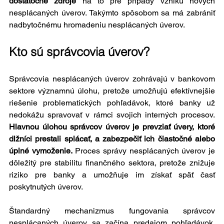
dostatočné zdroje
 na to pre prípady vzniku nových 
nesplácaných úverov. Takýmto spôsobom sa má zabrániť 
nadbytočnému hromadeniu nesplácaných úverov.
Kto sú správcovia úverov?
Správcovia nesplácaných úverov zohrávajú v bankovom 
sektore významnú úlohu, pretože umožňujú efektívnejšie 
riešenie problematických pohľadávok, ktoré banky už 
nedokážu spravovať v rámci svojich interných procesov. 
Hlavnou úlohou správcov úverov je prevziať úvery, ktoré 
dlžníci prestali splácať, a zabezpečiť ich čiastočné alebo 
úplné vymoženie.
 Proces správy nesplácaných úverov je 
dôležitý pre stabilitu finančného sektora, pretože znižuje 
riziko pre banky a umožňuje im získať späť časť 
poskytnutých úverov.
Štandardný mechanizmus fungovania správcov 
nesplácaných úverov sa začína predajom pohľadávok, 