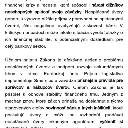
finančnej krízy a recesie, ktoré spôsobili 
nárast dlžníkov 
neschopných splácať svoje záväzky
. Nesplácané úvery 
generujú výrazne nižšie príjmy v porovnaní so splácanými 
úvermi, čím negatívne ovplyvňujú ziskovosť bánk. V 
kritických prípadoch môže takáto situácia vyvolať otázky o 
ich finančnej stabilite, s potenciálnymi dôsledkami pre 
celý bankový sektor.
Účelom prijatia Zákona je efektívne riešenie problému 
nesplácaných úverov a podpora rozvoja sekundárnych 
trhov v rámci Európskej únie. Prijatá legislatíva 
implementuje Smernicu a zavádza 
prísnejšie pravidlá pre 
správcov a nákupcov úvero
v. Cieľom Zákona je tak 
prispieť k obnove stability finančného trhu. Jedným z 
mechanizmov, ktoré zákon prináša na dosiahnutie týchto 
stanovených cieľov 
povinnosť bánk a iných inštitúcii
, ktoré 
poskytujú úvery a môžu sa rozhodnúť predávať 
nesplácané úvery inkasným agentúram,
 vyčleniť si 