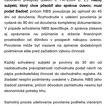
subjekt, ktorý chce pôsobiť ako správca úverov, musí 
podať žiadosť
, pričom NBS posudzuje jej úplnosť do 45 
dní od doručenia. Rozhodnutie o udelení povolenia je 
vydané do 90 dní od doručenia kompletnej dokumentácie. 
V prípade schválenia NBS špecifikuje, či správca získava 
aj oprávnenie na prijímanie a držanie finančných 
prostriedkov od dlžníkov v prospech nákupcu úverov. 
Povolenie môže byť viazané na splnenie dodatočných 
podmienok ešte pred začiatkom výkonu činnosti.
Každý schválený subjekt je povinný do 30 dní od 
nadobudnutia právoplatnosti rozhodnutia podať návrh na 
zápis podnikateľskej činnosti do obchodného registra. Ak 
žiadateľ nesplní podmienky uvedené v Zákone, NBS jeho 
žiadosť zamietne, pričom dôvodom zamietnutia nesmú byť 
ekonomické potreby trhu.
Samotný proces udeľovania povolenia podlieha viacerým 