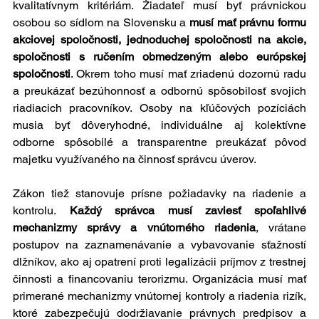
kvalitatívnym kritériám. Žiadateľ musí byť právnickou 
osobou so sídlom na Slovensku a 
musí mať právnu formu 
akciovej spoločnosti, jednoduchej spoločnosti na akcie, 
spoločnosti s ručením obmedzeným alebo európskej 
spoločnosti
. Okrem toho musí mať zriadenú dozornú radu 
a preukázať bezúhonnosť a odbornú spôsobilosť svojich 
riadiacich pracovníkov. Osoby na kľúčových pozíciách 
musia byť dôveryhodné, individuálne aj kolektívne 
odborne spôsobilé a transparentne preukázať pôvod 
majetku využívaného na činnosť správcu úverov.
Zákon tiež stanovuje prísne požiadavky na riadenie a 
kontrolu.
 Každý správca musí zaviesť spoľahlivé 
mechanizmy správy a vnútorného riadenia
, vrátane 
postupov na zaznamenávanie a vybavovanie sťažností 
dlžníkov, ako aj opatrení proti legalizácii príjmov z trestnej 
činnosti a financovaniu terorizmu. Organizácia musí mať 
primerané mechanizmy vnútornej kontroly a riadenia rizík, 
ktoré zabezpečujú dodržiavanie právnych predpisov a 