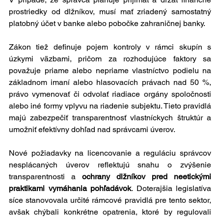
prostriedky od dlžníkov, musí mať zriadený samostatný 
platobný účet v banke alebo pobočke zahraničnej banky.
Zákon tiež definuje pojem kontroly v rámci skupín s 
úzkymi väzbami, pričom za rozhodujúce faktory sa 
považuje priame alebo nepriame vlastníctvo podielu na 
základnom imaní alebo hlasovacích právach nad 50 %, 
právo vymenovať či odvolať riadiace orgány spoločnosti 
alebo iné formy vplyvu na riadenie subjektu. Tieto pravidlá 
majú zabezpečiť transparentnosť vlastníckych štruktúr a 
umožniť efektívny dohľad nad správcami úverov.
Nové požiadavky na licencovanie a reguláciu správcov 
nesplácaných úverov reflektujú snahu o zvýšenie 
transparentnosti a 
ochrany dlžníkov pred neetickými 
praktikami vymáhania pohľadávok
. Doterajšia legislatíva 
síce stanovovala určité rámcové pravidlá pre tento sektor, 
avšak chýbali konkrétne opatrenia, ktoré by regulovali 