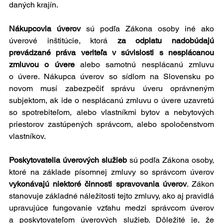
daných krajín.
Nákupcovia úverov
 sú podľa Zákona osoby iné ako 
úverové inštitúcie, ktorá 
za odplatu nadobúdajú 
prevádzané práva veriteľa v súvislosti s nesplácanou 
zmluvou o úvere
 alebo samotnú nesplácanú zmluvu 
o úvere. Nákupca úverov so sídlom na Slovensku po 
novom musí zabezpečiť správu úveru oprávneným 
subjektom, ak ide o nesplácanú zmluvu o úvere uzavretú 
so spotrebiteľom, alebo vlastníkmi bytov a nebytových 
priestorov zastúpených správcom, alebo spoločenstvom 
vlastníkov.
Poskytovatelia úverových služieb
 sú podľa Zákona osoby, 
ktoré na základe písomnej zmluvy so správcom úverov 
vykonávajú niektoré činnosti spravovania úverov
. Zákon 
stanovuje základné náležitosti tejto zmluvy, ako aj pravidlá 
upravujúce fungovanie vzťahu medzi správcom úverov 
a poskytovateľom úverových služieb. Dôležité je, že 