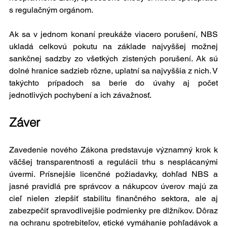
s regulačným orgánom.
Ak sa v jednom konaní preukáže viacero porušení, NBS 
ukladá celkovú pokutu na základe najvyššej možnej 
sankčnej sadzby zo všetkých zistených porušení. Ak sú 
dolné hranice sadzieb rôzne, uplatní sa najvyššia z nich. V 
takýchto prípadoch sa berie do úvahy aj počet 
jednotlivých pochybení a ich závažnosť.
Záver
Zavedenie nového Zákona predstavuje významný krok k 
väčšej transparentnosti a regulácii trhu s nesplácanými 
úvermi. Prísnejšie licenčné požiadavky, dohľad NBS a 
jasné pravidlá pre správcov a nákupcov úverov majú za 
cieľ nielen zlepšiť stabilitu finančného sektora, ale aj 
zabezpečiť spravodlivejšie podmienky pre dlžníkov. Dôraz 
na ochranu spotrebiteľov, etické vymáhanie pohľadávok a 