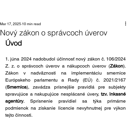
Mar 17, 2025
10 min read
Nový zákon o správcoch úverov
Úvod
1. júna 2024 nadobudol účinnosť nový zákon č. 106/2024 
Z. z. o správcoch úverov a nákupcoch úverov (
Zákon
). 
Zákon v nadväznosti na implementáciu smernice 
Európskeho parlamentu a Rady (EÚ) č. 2021/2167 
(
Smernica
), zavádza prísnejšie pravidlá pre subjekty 
spravujúce a nakupujúce nesplácané úvery, 
tzv. inkasné 
agentúry
. Sprísnenie pravidiel sa týka primárne 
podmienok na získanie licencie nevyhnutnej pre výkon 
tejto činnosti.