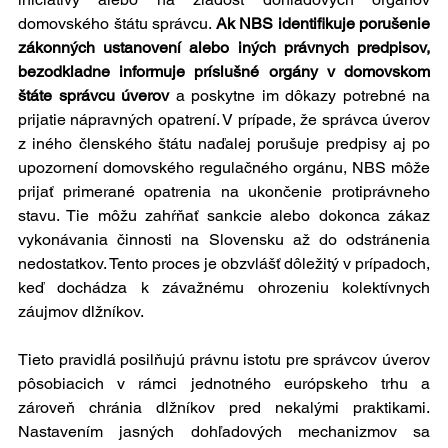
domovského štátu správcu. 
Ak NBS identifikuje porušenie 
zákonných ustanovení alebo iných právnych predpisov, 
bezodkladne informuje príslušné orgány v domovskom 
štáte správcu
úverov 
a poskytne im dôkazy potrebné na 
prijatie nápravných opatrení. V prípade, že správca úverov 
z iného členského štátu naďalej porušuje predpisy aj po 
upozornení domovského regulačného orgánu, NBS môže 
prijať primerané opatrenia na ukončenie protiprávneho 
stavu. Tie môžu zahŕňať sankcie alebo dokonca zákaz 
vykonávania činnosti na Slovensku až do odstránenia 
nedostatkov. Tento proces je obzvlášť dôležitý v prípadoch, 
keď dochádza k závažnému ohrozeniu kolektívnych 
záujmov dlžníkov.
Tieto pravidlá posilňujú právnu istotu pre správcov úverov 
pôsobiacich v rámci jednotného európskeho trhu a 
zároveň chránia dlžníkov pred nekalými praktikami. 
Nastavením jasných dohľadových mechanizmov sa 