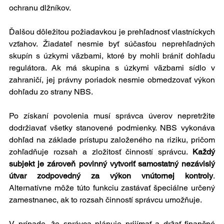
ochranu dlžníkov.
Ďalšou dôležitou požiadavkou je prehľadnosť vlastníckych 
vzťahov. Žiadateľ nesmie byť súčasťou neprehľadných 
skupín s úzkymi väzbami, ktoré by mohli brániť dohľadu 
regulátora. Ak má skupina s úzkymi väzbami sídlo v 
zahraničí, jej právny poriadok nesmie obmedzovať výkon 
dohľadu zo strany NBS.
Po získaní povolenia musí správca úverov nepretržite 
dodržiavať všetky stanovené podmienky. NBS vykonáva 
dohľad na základe prístupu založeného na riziku, pričom 
zohľadňuje rozsah a zložitosť činností správcu. 
Každý 
subjekt je zároveň povinný vytvoriť samostatný nezávislý 
útvar zodpovedný za výkon vnútornej kontroly
. 
Alternatívne môže túto funkciu zastávať špeciálne určený 
zamestnanec, ak to rozsah činností správcu umožňuje.
V prípade, že správca plánuje prijímať a držať finančné 