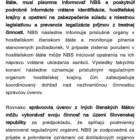
štáte, musí písomne informovať NBS a poskytnúť 
podrobné informácie vrátane identifikácie, hostiteľskej 
krajiny a opatrení na zabezpečenie súladu s miestnou 
legislatívou a prevencie legalizácie príjmov z trestnej 
činnosti.
 NBS následne informuje príslušné orgány v 
hostiteľskom členskom štáte a monitoruje plnenie 
stanovených požiadaviek. V prípade zistenia porušení v 
hostiteľskom štáte môže NBS iniciovať opatrenia na ich 
nápravu vrátane ukladania sankcií. Výsledky takýchto 
konaní následne oznamuje príslušným regulačným 
orgánom hostiteľskej krajiny, čím zabezpečuje 
koordinovaný dohľad nad cezhraničnou činnosťou 
správcov úverov.
Rovnako 
správcovia úverov z iných členských štátov 
môžu vykonávať svoju činnosť na území Slovenskej 
republiky
 za predpokladu, že spĺňajú podmienky 
stanovené regulačnými orgánmi. NBS je zodpovedná za 
prijatie a potvrdenie oznámení od dohľadových orgánov 