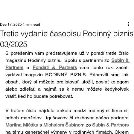
Dec 17, 2025
1 min read
Tretie vydanie časopisu Rodinný biznis
03/2025
S potešením vám predstavujeme už v poradí tretie číslo 
magazínu Rodinný biznis.  Spolu s partnermi zo 
Subin & 
Partners
 a 
Fondati & Partners
sme tento rok začali 
vydávať magazín RODINNÝ BIZNIS. Pripravili sme tak 
obsah, ktorý si môžete prelistovať, uložiť, poslať kolegom 
alebo zdieľať, a najmä sa k nemu môžete kedykoľvek 
vrátiť, keď ho budete potrebovať.
V treťom čísle nájdete anketu medzi rodinnými firmami, 
príbeh manželov Ligušovcov či rozhovor nášho partnera 
Martina Mičáka
 s 
Michalom Šubínom
 zo 
Subin & Partners
na tému generačnej výmeny v rodinných firmách. Okrem 