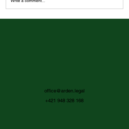
Write a comment...
Ochrana duševného vlastníctva v
rodinnom podnikaní: prednáška Petry
Jobb pre rodinné firmy
office@arden.legal
+421 948 328 168