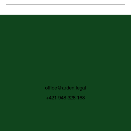
Rovnaké odmeňovanie v praxi: metodika
hodnotenia pracovných miest ako nový
praktický štandard pre zamestnávateľov
office@arden.legal
+421 948 328 168