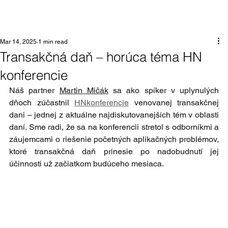
Mar 14, 2025
1 min read
Transakčná daň – horúca téma HN
konferencie
Náš partner 
Martin Mičák
 sa ako spíker v uplynulých 
dňoch zúčastnil 
HNkonferencie
 venovanej transakčnej 
dani – jednej z aktuálne najdiskutovanejších tém v oblasti 
daní. Sme radi, že sa na konferencii stretol s odborníkmi a 
záujemcami o riešenie početných aplikačných problémov, 
ktoré transakčná daň prinesie po nadobudnutí jej 
účinnosti už začiatkom budúceho mesiaca.