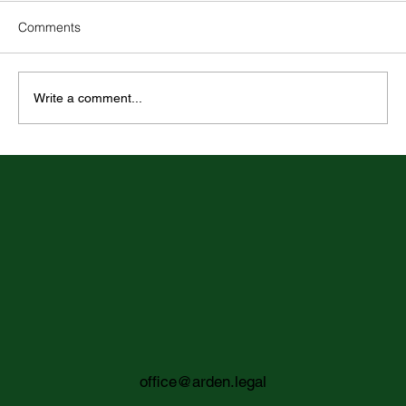
Comments
Write a comment...
Rovnaké odmeňovanie v praxi: metodika
hodnotenia pracovných miest ako nový
praktický štandard pre zamestnávateľov
office@arden.legal