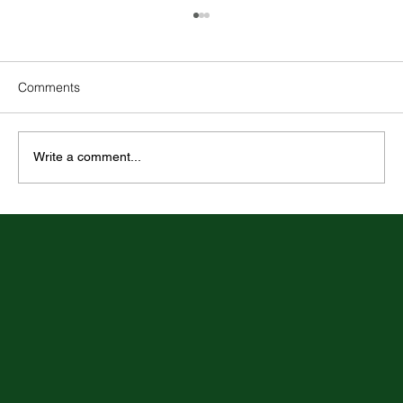
Comments
Write a comment...
Rovnaké odmeňovanie v praxi: metodika
hodnotenia pracovných miest ako nový
praktický štandard pre zamestnávateľov