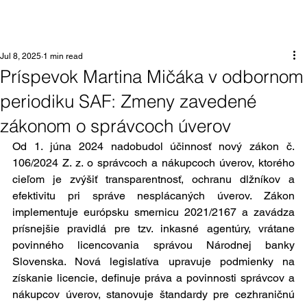
Jul 8, 2025
1 min read
Príspevok Martina Mičáka v odbornom
periodiku SAF: Zmeny zavedené
zákonom o správcoch úverov
Od 1. júna 2024 nadobudol účinnosť nový zákon č. 
106/2024 Z. z. o správcoch a nákupcoch úverov, ktorého 
cieľom je zvýšiť transparentnosť, ochranu dlžníkov a 
efektivitu pri správe nesplácaných úverov. Zákon 
implementuje európsku smernicu 2021/2167 a zavádza 
prísnejšie pravidlá pre tzv. inkasné agentúry, vrátane 
povinného licencovania správou Národnej banky 
Slovenska. Nová legislatíva upravuje podmienky na 
získanie licencie, definuje práva a povinnosti správcov a 
nákupcov úverov, stanovuje štandardy pre cezhraničnú 