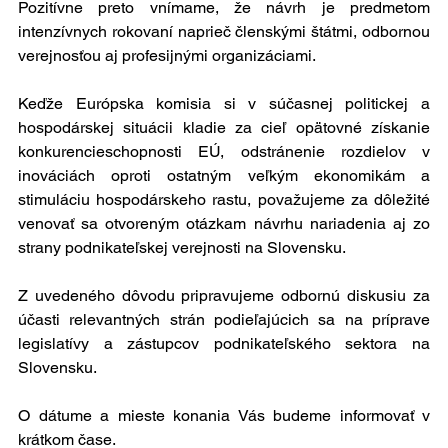
Pozitívne preto vnímame, že návrh je predmetom 
intenzívnych rokovaní naprieč členskými štátmi, odbornou 
verejnosťou aj profesijnými organizáciami.
Keďže Európska komisia si v súčasnej politickej a 
hospodárskej situácii kladie za cieľ opätovné získanie 
konkurencieschopnosti EÚ, odstránenie rozdielov v 
inováciách oproti ostatným veľkým ekonomikám a 
stimuláciu hospodárskeho rastu, považujeme za dôležité 
venovať sa otvoreným otázkam návrhu nariadenia aj zo 
strany podnikateľskej verejnosti na Slovensku.
Z uvedeného dôvodu pripravujeme odbornú diskusiu za 
účasti relevantných strán podieľajúcich sa na príprave 
legislatívy a zástupcov podnikateľského sektora na 
Slovensku.
O dátume a mieste konania Vás budeme informovať v 
krátkom čase.