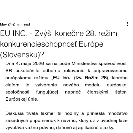
May 24
2 min read
EU INC. - Zvýši konečne 28. režim
konkurencieschopnosť Európe
(Slovensku)?
Dňa 4. mája 2026 sa na pôde Ministerstva spravodlivosti 
SR uskutočnilo odborné rokovanie k pripravovanému 
európskemu režimu „
EU Inc.
“ (
tzv. Režim 28
), ktorého 
cieľom je vytvorenie nového modelu európskej 
spoločnosti fungujúcej naprieč členskými štátmi 
Európskej únie.
Diskusia trvala takmer tri hodiny a priniesla množstvo 
zásadných pripomienok k návrhu, ktorý už v úvodnej fáze 
vyvoláva vážne právne, daňové aj aplikačné otázky.