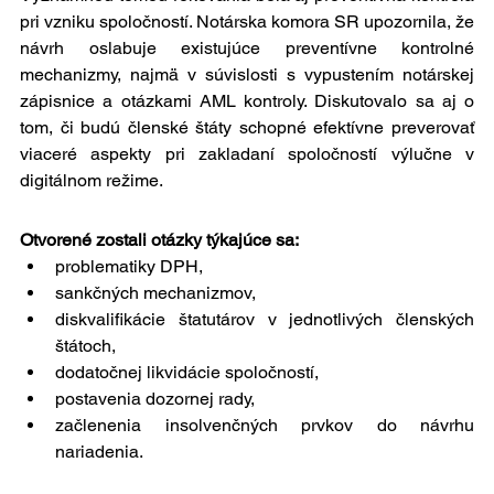
pri vzniku spoločností. Notárska komora SR upozornila, že 
návrh oslabuje existujúce preventívne kontrolné 
mechanizmy, najmä v súvislosti s vypustením notárskej 
zápisnice a otázkami AML kontroly. Diskutovalo sa aj o 
tom, či budú členské štáty schopné efektívne preverovať 
viaceré aspekty pri zakladaní spoločností výlučne v 
digitálnom režime.
Otvorené zostali otázky týkajúce sa:
problematiky DPH,
sankčných mechanizmov,
diskvalifikácie štatutárov v jednotlivých členských 
štátoch,
dodatočnej likvidácie spoločností,
postavenia dozornej rady,
začlenenia insolvenčných prvkov do návrhu 
nariadenia.