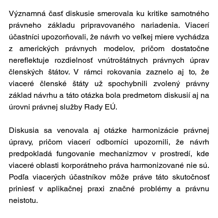
Významná časť diskusie smerovala ku kritike samotného 
právneho základu pripravovaného nariadenia. Viacerí 
účastníci upozorňovali, že návrh vo veľkej miere vychádza 
z amerických právnych modelov, pričom dostatočne 
nereflektuje rozdielnosť vnútroštátnych právnych úprav 
členských štátov. V rámci rokovania zaznelo aj to, že 
viaceré členské štáty už spochybnili zvolený právny 
základ návrhu a táto otázka bola predmetom diskusií aj na 
úrovni právnej služby Rady EÚ.
Diskusia sa venovala aj otázke harmonizácie právnej 
úpravy, pričom viacerí odborníci upozornili, že návrh 
predpokladá fungovanie mechanizmov v prostredí, kde 
viaceré oblasti korporátneho práva harmonizované nie sú. 
Podľa viacerých účastníkov môže práve táto skutočnosť 
priniesť v aplikačnej praxi značné problémy a právnu 
neistotu.